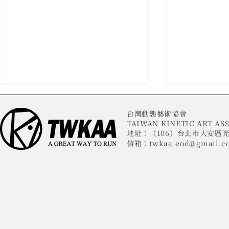
台灣動態藝術協會
TAIWAN KINETIC ART ASS
地址：（106）台北市大安區光
信箱：
twkaa.eod@gmail.c
《葡璞Vol.14》和時間來場愉
《葡璞Vol
快的散步：MASK周年誌慶 小
尋：MASK
黑老師 專訪（下）
專訪（上）