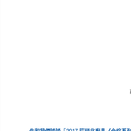
先和我們談談「2017 莊頭北廚具《金綻