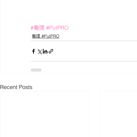
#葡璞
#PutPRO
葡璞 #PutPRO
Recent Posts