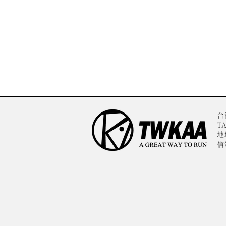
台
TA
地
信