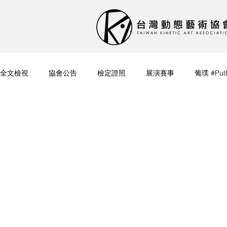
全文檢視
協會公告
檢定證照
展演賽事
葡璞 #Put