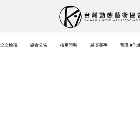
全文檢視
協會公告
檢定證照
展演賽事
葡璞 #Put