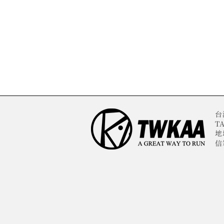
台
TA
地
信