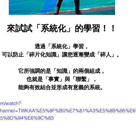
來試試「系統化」的學習！！
透過「系統化」學習，
可以防止「碎片化知識」讓您逐漸變成「碎人」。
它所強調的是「知識」的兩個組成，
也就是「事實」與「聯繫」，
能夠有效結合並形成有意義的系統。
om/watch?
_channel=TWKAA%E5%8F%B0%E7%81%A3%E5%8B%95%E
5%8D%94%E6%9C%83