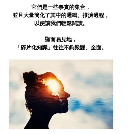
它們是一些事實的集合，
並且大量簡化了其中的邏輯、推演過程，
以便讓我們輕鬆閱讀。
顯而易見地，
「碎片化知識」往往不夠嚴謹、全面。