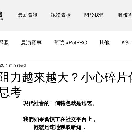
最新資訊
認證表揚
關於我們
服務
證照
展演賽事
葡璞 #PutPRO
其他
#Go
020
1 min read
阻力越來越大？小心碎片
思考
現代社會的一個特色就是迅速。
我們如果習慣了在社交平台上，
輕鬆迅速地獲取新知，