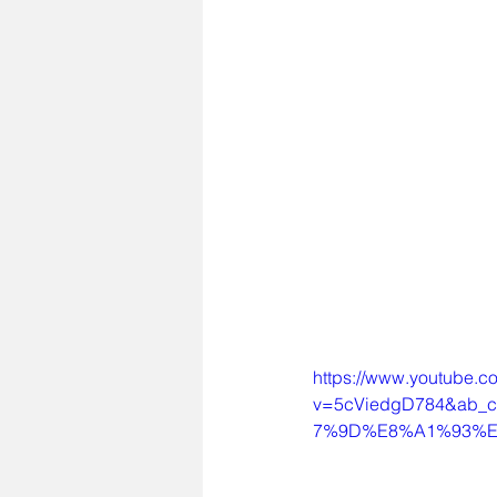
https://www.youtube.c
v=5cViedgD784&ab
7%9D%E8%A1%93%E